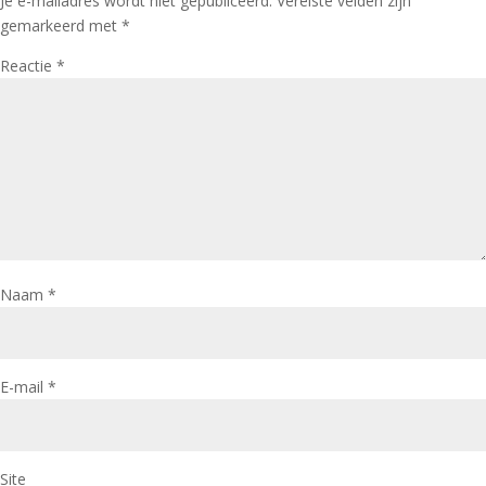
Je e-mailadres wordt niet gepubliceerd.
Vereiste velden zijn
gemarkeerd met
*
Reactie
*
Naam
*
E-mail
*
Site